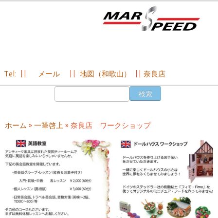
Tel:
||
メール
||
地図（和歌山）
||
奈良店
コ
検
ン
索:
テ
ン
ホーム
»
一筆啓上
»
奈良店 ワークショップ
ツ
へ
ス
キ
ッ
プ