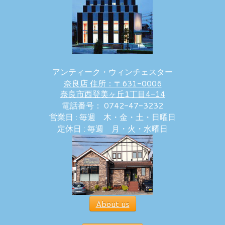
アンティーク・ウィンチェスター
奈良店 住所：〒631-0006
奈良市西登美ヶ丘1丁目4-14
電話番号： 0742-47-3232
営業日 : 毎週 木・金・土・日曜日
定休日 : 毎週 月・火・水曜日
About us