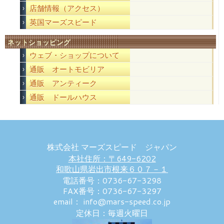
店舗情報（アクセス）
英国マーズスピード
ネットショッピング
ウェブ・ショップについて
通販 オートモビリア
通販 アンティーク
通販 ドールハウス
株式会社 マーズスピード ジャパン
本社住所：〒649-6202
和歌山県岩出市根来６０７－１
電話番号：0736-67-3298
FAX番号：0736-67-3297
email： info@mars-speed.co.jp
定休日：毎週火曜日