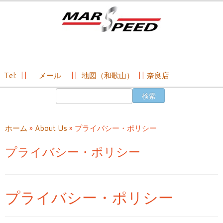
Tel:
||
メール
||
地図（和歌山）
||
奈良店
コ
検
ン
索:
テ
ン
ホーム
»
About Us
»
プライバシー・ポリシー
ツ
へ
プライバシー・ポリシー
ス
キ
ッ
プ
プライバシー・ポリシー