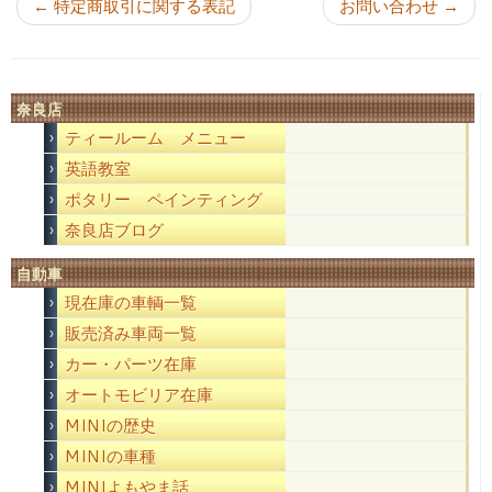
←
特定商取引に関する表記
お問い合わせ
→
奈良店
ティールーム メニュー
英語教室
ポタリー ペインティング
奈良店ブログ
自動車
現在庫の車輌一覧
販売済み車両一覧
カー・パーツ在庫
オートモビリア在庫
MINIの歴史
MINIの車種
MINIよもやま話