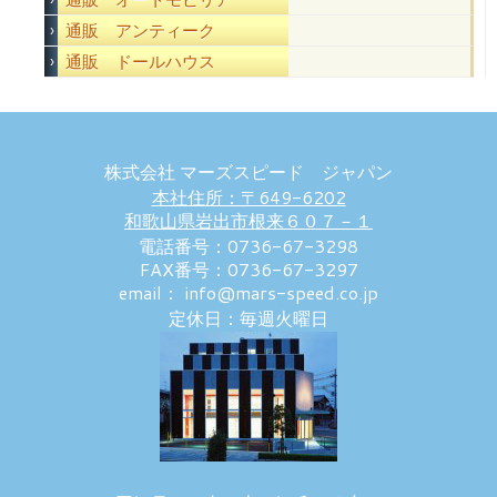
通販 アンティーク
通販 ドールハウス
株式会社 マーズスピード ジャパン
本社住所：〒649-6202
和歌山県岩出市根来６０７－１
電話番号：0736-67-3298
FAX番号：0736-67-3297
email： info@mars-speed.co.jp
定休日：毎週火曜日