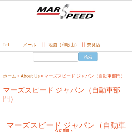
Tel:
||
メール
||
地図（和歌山）
||
奈良店
コ
検
ン
索:
テ
ン
ホーム
»
About Us
»
マーズスピード ジャパン（自動車部門）
ツ
へ
マーズスピード ジャパン（自動車部
ス
門）
キ
ッ
プ
マーズスピード ジャパン（自動車