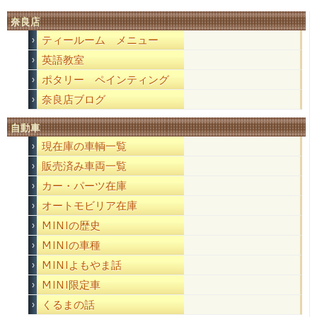
奈良店
ティールーム メニュー
英語教室
ポタリー ペインティング
奈良店ブログ
自動車
現在庫の車輌一覧
販売済み車両一覧
カー・パーツ在庫
オートモビリア在庫
MINIの歴史
MINIの車種
MINIよもやま話
MINI限定車
くるまの話