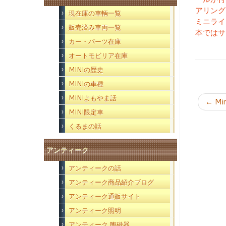
アリング、
現在庫の車輌一覧
ミニライ
販売済み車両一覧
本ではサ
カー・パーツ在庫
オートモビリア在庫
MINIの歴史
MINIの車種
MINIよもやま話
←
Mi
MINI限定車
くるまの話
アンティーク
アンティークの話
アンティーク商品紹介ブログ
アンティーク通販サイト
アンティーク照明
アンティーク 陶磁器