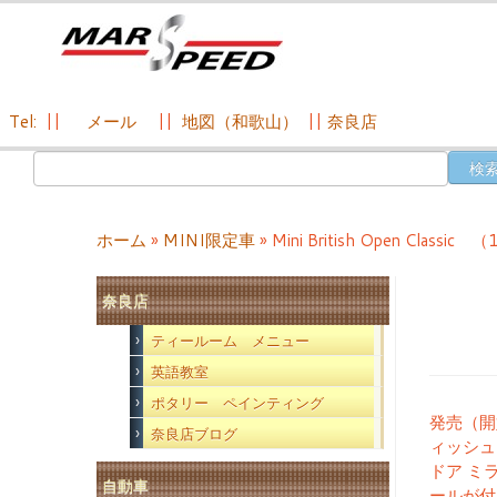
Tel:
||
メール
||
地図（和歌山）
||
奈良店
コ
検
ン
索:
テ
ン
ホーム
»
MINI限定車
»
Mini British Open Classic
ツ
へ
奈良店
ス
キ
ティールーム メニュー
ッ
英語教室
プ
ポタリー ペインティング
発売（開
奈良店ブログ
ィッシュ
ドア ミラ
自動車
ールが付