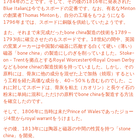
1784年のことです。そして、その後の1816年に発表された
Blue Italianは今でもスポードの定番です。なお、有名なMinton
の創業者Thomas Mintonも、自分の工場をもつようになる
1796年までは、スポードに銅版を供給していたようです。
また、それまで未完成だったbone china製造の技術を1789～
1793頃に確立させたのもスポードです。18世紀の間中、英国
の窯業メーカーは中国製の磁器に匹敵する白くて硬い（薄い）
磁器「bone china」の製造にしのぎを削っていました。Stoke-
on－Trentを拠点とするRoyal WorcesterやRoyal Crown Derby
などもbone chinaの製造技術を持っていました。しかし、その
原料には、骨灰に他の成分を混ぜた上で加熱（焼瑕）するとい
う工程を経た高価な成分を、40～50％も含むものでした。こ
れに対してスポードは、骨灰を粘土（カオリン）と長ケイ石の
粉末に単純に混和しただけの原料でbone chinaを製造する方法
を確立したのです。
そして、1806年に当時は未だPrince of Walesであったジョー
ジ4世からroyal warrantをうけました。
その後、1813年には陶器と磁器の中間の性質を持つ「stone
china」を開発。