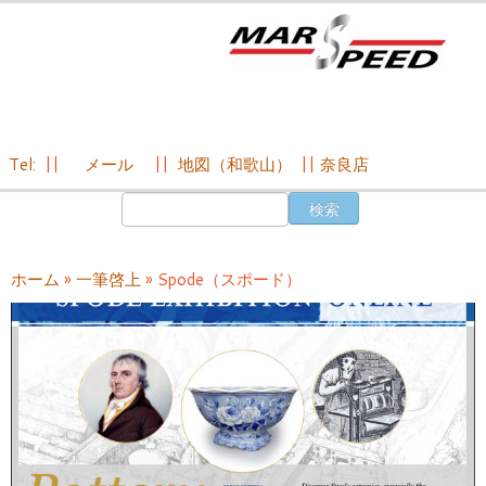
Tel:
||
メール
||
地図（和歌山）
||
奈良店
コ
検
ン
索:
テ
ン
ホーム
»
一筆啓上
»
Spode（スポード）
ツ
へ
ス
キ
ッ
プ