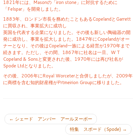
1821年には、Masonの「iron stone」に対抗するために
「Felspar」を開発しました。
1883年、ロンドン市長を務めたこともあるCopelandとGarrett
に買収され、事業拡大に成功し
英国を代表する企業になりました。その後も新しい陶磁器の開
発に成功し、事業を拡大しました。1847年にCopelandがオー
ナーとなり、その後はCopeland一族による経営が1970年まで
続きます。ただし、その間、1867年に社名は一旦、W T
Copeland & Sonsと変更された後、1970年には再び社名が
Spode Ltdとなりました。
その後、2006年にRoyal Worceterと合併しましたが、2009年
に商標を含む知的財産権がPrtmeirion Groupに移りました。
投稿ナビゲーション
←
シェード アンバー アールヌーボー
特集 スポード（Spode)
→