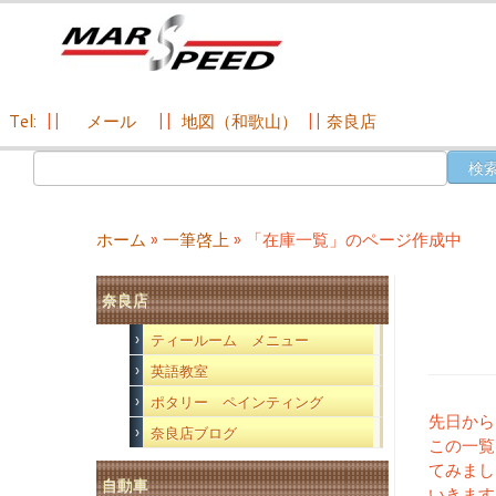
Tel:
||
メール
||
地図（和歌山）
||
奈良店
コ
検
ン
索:
テ
ン
ホーム
»
一筆啓上
»
「在庫一覧」のページ作成中
ツ
へ
奈良店
ス
キ
ティールーム メニュー
ッ
英語教室
プ
ポタリー ペインティング
先日から
奈良店ブログ
この一覧
てみまし
自動車
いきます