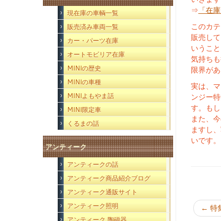
⇒
「在庫
現在庫の車輌一覧
このカテ
販売済み車両一覧
販売して
カー・パーツ在庫
いうこと
オートモビリア在庫
気持ちも
MINIの歴史
限界があ
MINIの車種
実は、マ
MINIよもやま話
ンジー特
す。もし
MINI限定車
また、今
くるまの話
ますし、
いです。
アンティーク
アンティークの話
アンティーク商品紹介ブログ
アンティーク通販サイト
アンティーク照明
←
特
アンティーク 陶磁器