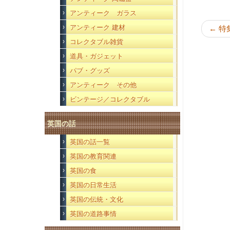
アンティーク ガラス
アンティーク 建材
←
特
コレクタブル雑貨
道具・ガジェット
パブ・グッズ
アンティーク その他
ビンテージ／コレクタブル
英国の話
英国の話一覧
英国の教育関連
英国の食
英国の日常生活
英国の伝統・文化
英国の道路事情