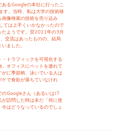
るGoogleの本社に行ったこ
います。当時、私は大学の技術移
る画像検索の技術を売り込み
としては上手くいかなかったので
たようです。翌2011年の3月
年間、交流はあったものの、結局
まいました。
ネット・トラフィックを可視化する
物。オフィスにペットを連れて
すがに季節柄、泳いでいる人は
ボケで食欲が落ちていなけれ
Googleさん（あるいはIT
私が訪問した時は未だ「何に使
。今はどうなっているのでしょ