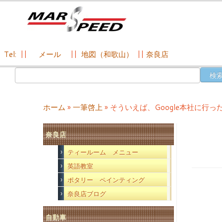
Tel:
||
メール
||
地図（和歌山）
||
奈良店
コ
検
ン
索:
テ
ン
ホーム
»
一筆啓上
»
そういえば、Google本社に行
ツ
へ
奈良店
ス
キ
ティールーム メニュー
ッ
英語教室
プ
ポタリー ペインティング
奈良店ブログ
自動車