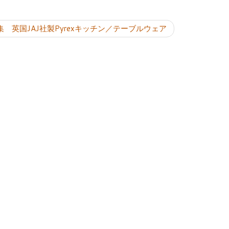
投稿ナビゲーシ
集 英国JAJ社製Pyrexキッチン／テーブルウェア