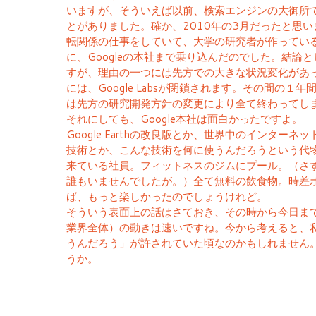
いますが、そういえば以前、検索エンジンの大御所であ
とがありました。確か、2010年の3月だったと思
転関係の仕事をしていて、大学の研究者が作ってい
に、Googleの本社まで乗り込んだのでした。結論
すが、理由の一つには先方での大きな状況変化があっ
には、Google Labsが閉鎖されます。その間の１
は先方の研究開発方針の変更により全て終わってし
それにしても、Google本社は面白かったですよ。
Google Earthの改良版とか、世界中のインター
技術とか、こんな技術を何に使うんだろうという代
来ている社員。フィットネスのジムにプール。（さ
誰もいませんでしたが。）全て無料の飲食物。時差
ば、もっと楽しかったのでしょうけれど。
そういう表面上の話はさておき、その時から今日までの
業界全体）の動きは速いですね。今から考えると、
うんだろう」が許されていた頃なのかもしれません
うか。