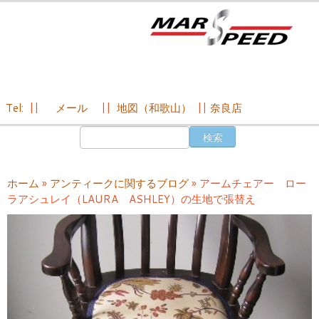
Tel:
||
メール
||
地図（和歌山）
||
奈良店
コ
検
ン
索:
テ
ン
ホーム
»
アンティークに関するブログ
»
アームチェアー ロー
ツ
ラアシュレイ（LAURA ASHLEY）の生地で張替え
へ
ス
キ
ッ
プ