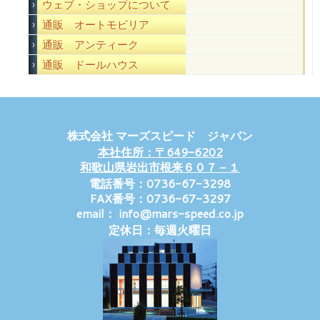
ウェブ・ショップについて
通販 オートモビリア
通販 アンティーク
通販 ドールハウス
株式会社 マーズスピード ジャパン
本社住所：〒649-6202
和歌山県岩出市根来６０７－１
電話番号：0736-67-3298
FAX番号：0736-67-3297
email： info@mars-speed.co.jp
定休日：毎週火曜日