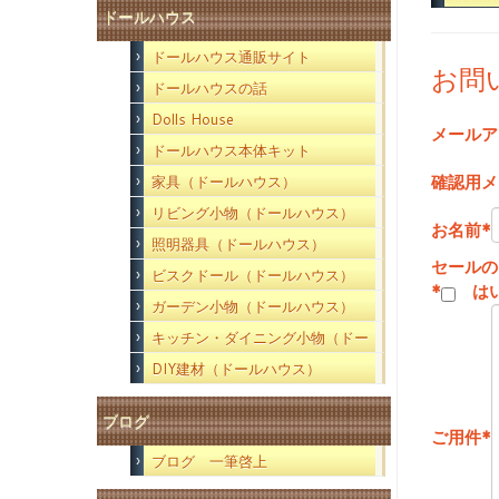
ドールハウス
ドールハウス通販サイト
お問
ドールハウスの話
Dolls House
メールア
ドールハウス本体キット
確認用メ
家具（ドールハウス）
リビング小物（ドールハウス）
お名前
*
照明器具（ドールハウス）
セールの
ビスクドール（ドールハウス）
*
は
ガーデン小物（ドールハウス）
キッチン・ダイニング小物（ドー
ルハウス）
DIY建材（ドールハウス）
ブログ
ご用件
*
ブログ 一筆啓上