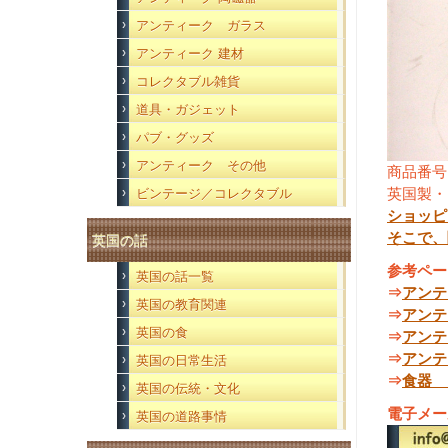
アンティーク ガラス
アンティーク 建材
コレクタブル雑貨
道具・ガジェット
パブ・グッズ
アンティーク その他
商品番号
英国製・
ビンテージ／コレクタブル
ショッピ
そこで、
英国の話
参考ペー
英国の話一覧
⇒
アンテ
英国の教育関連
⇒
アンテ
英国の食
⇒
アンテ
⇒
アンテ
英国の日常生活
⇒
食器 
英国の伝統・文化
電子メー
英国の道路事情