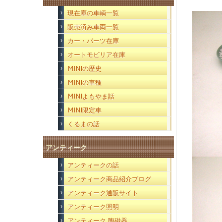
現在庫の車輌一覧
販売済み車両一覧
カー・パーツ在庫
オートモビリア在庫
MINIの歴史
MINIの車種
MINIよもやま話
MINI限定車
くるまの話
アンティーク
アンティークの話
アンティーク商品紹介ブログ
アンティーク通販サイト
アンティーク照明
アンティーク 陶磁器