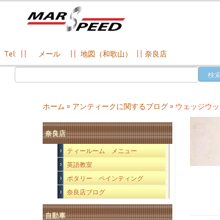
Tel:
||
メール
||
地図（和歌山）
||
奈良店
コ
検
ン
索:
テ
ン
ホーム
»
アンティークに関するブログ
»
ウェッジウッ
ツ
へ
奈良店
ス
キ
ティールーム メニュー
ッ
英語教室
プ
ポタリー ペインティング
奈良店ブログ
自動車