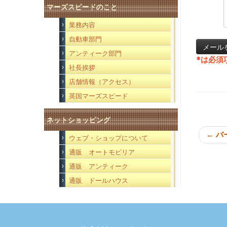
マーズスピードのこと
業務内容
自動車部門
アンティーク部門
*
は必須
社長挨拶
店舗情報（アクセス）
英国マーズスピード
ネットショッピング
←
バ
ウェブ・ショップについて
通販 オートモビリア
通販 アンティーク
通販 ドールハウス