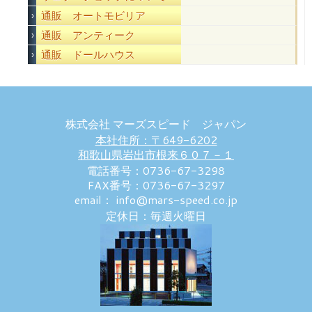
通販 オートモビリア
通販 アンティーク
通販 ドールハウス
株式会社 マーズスピード ジャパン
本社住所：〒649-6202
和歌山県岩出市根来６０７－１
電話番号：0736-67-3298
FAX番号：0736-67-3297
email： info@mars-speed.co.jp
定休日：毎週火曜日