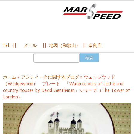
Tel:
||
メール
||
地図（和歌山）
||
奈良店
コ
検
ン
索:
テ
ン
ホーム
»
アンティークに関するブログ
»
ウェッジウッド
ツ
（Wedgewood） プレート 「Watercolours of castle and
へ
country houses by David Gentleman」シリーズ（The Tower of
ス
London）
キ
ッ
プ