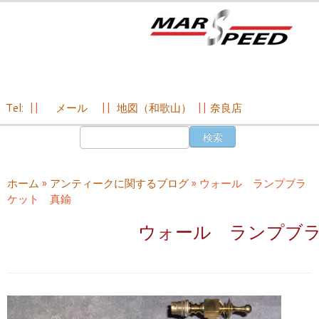
Tel:
||
メール
||
地図（和歌山）
||
奈良店
コ
検
ン
索:
テ
ン
ホーム
»
アンティークに関するブログ
»
ウォール ランプブラ
ツ
ケット 真鍮
へ
ス
ウォール ランプブ
キ
ッ
プ