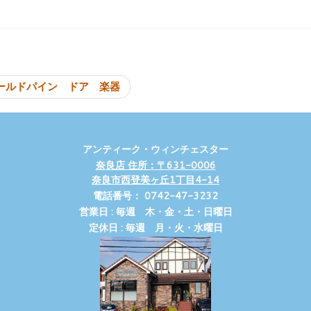
投稿ナビゲーシ
ールドパイン ドア 楽器
アンティーク・ウィンチェスター
奈良店 住所：〒631-0006
奈良市西登美ヶ丘1丁目4-14
電話番号： 0742-47-3232
営業日 : 毎週 木・金・土・日曜日
定休日 : 毎週 月・火・水曜日