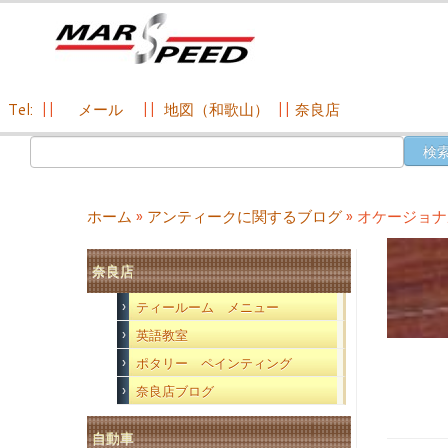
Tel:
||
メール
||
地図（和歌山）
||
奈良店
コ
検
ン
索:
テ
ン
ホーム
»
アンティークに関するブログ
»
オケージョナ
ツ
へ
奈良店
ス
キ
ティールーム メニュー
ッ
英語教室
プ
ポタリー ペインティング
奈良店ブログ
自動車