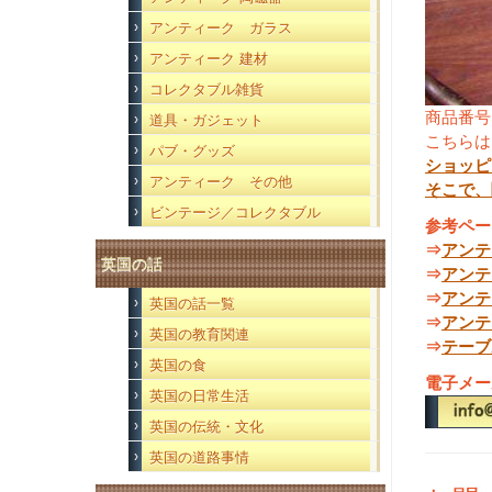
アンティーク ガラス
アンティーク 建材
コレクタブル雑貨
商品番号
道具・ガジェット
こちらは
パブ・グッズ
ショッピ
アンティーク その他
そこで、
ビンテージ／コレクタブル
参考ペー
⇒
アンテ
英国の話
⇒
アンテ
⇒
アンテ
英国の話一覧
⇒
アンテ
英国の教育関連
⇒
テーブ
英国の食
電子メー
英国の日常生活
英国の伝統・文化
英国の道路事情