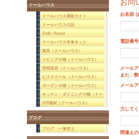
お問
ドールハウス
お名前 (
ドールハウス通販サイト
ドールハウスの話
Dolls House
電話番号
ドールハウス本体キット
家具（ドールハウス）
リビング小物（ドールハウス）
メールア
照明器具（ドールハウス）
また、弊
ビスクドール（ドールハウス）
メールア
ガーデン小物（ドールハウス）
キッチン・ダイニング小物（ドー
ルハウス）
DIY建材（ドールハウス）
力してく
ブログ
ブログ 一筆啓上
間違えの