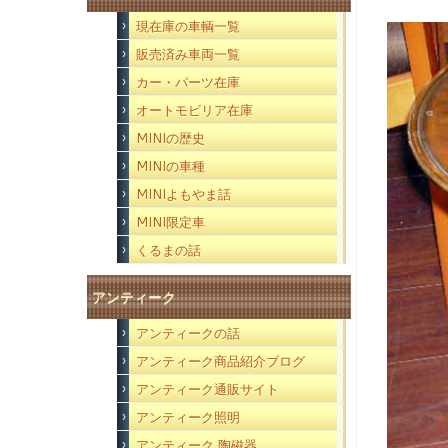
現在庫の車輌一覧
販売済み車両一覧
カー・パーツ在庫
オートモビリア在庫
MINIの歴史
MINIの車種
MINIよもやま話
MINI限定車
くるまの話
アンティーク
アンティークの話
アンティーク商品紹介ブログ
アンティーク通販サイト
アンティーク照明
アンティーク 陶磁器