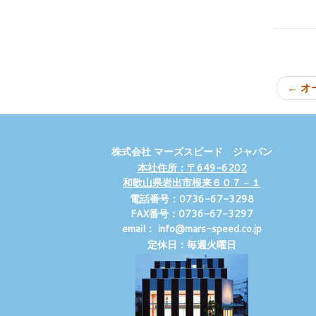
←
オ
株式会社 マーズスピード ジャパン
本社住所：〒649-6202
和歌山県岩出市根来６０７－１
電話番号：0736-67-3298
FAX番号：0736-67-3297
email： info@mars-speed.co.jp
定休日：毎週火曜日