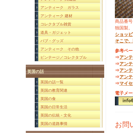
アンティーク ガラス
アンティーク 建材
商品番号
コレクタブル雑貨
独国製。
道具・ガジェット
ショッピ
そこで、
パブ・グッズ
アンティーク その他
参考ペー
⇒
アンテ
ビンテージ／コレクタブル
⇒
アンテ
⇒
アンテ
英国の話
⇒
アンテ
英国の話一覧
⇒
マイセ
英国の教育関連
電子メー
英国の食
英国の日常生活
英国の伝統・文化
お問
英国の道路事情