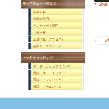
マーズスピードのこと
*
は必須
業務内容
自動車部門
アンティーク部門
社長挨拶
店舗情報（アクセス）
←
３
英国マーズスピード
ネットショッピング
ウェブ・ショップについて
通販 オートモビリア
通販 アンティーク
通販 ドールハウス