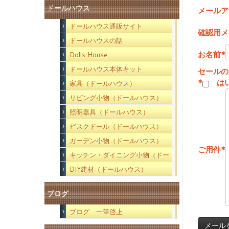
ドールハウス
メールア
ドールハウス通販サイト
確認用メ
ドールハウスの話
お名前
*
Dolls House
ドールハウス本体キット
セールの
*
は
家具（ドールハウス）
リビング小物（ドールハウス）
照明器具（ドールハウス）
ビスクドール（ドールハウス）
ガーデン小物（ドールハウス）
ご用件
*
キッチン・ダイニング小物（ドー
ルハウス）
DIY建材（ドールハウス）
ブログ
ブログ 一筆啓上