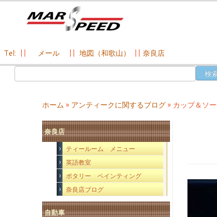
Tel:
||
メール
||
地図（和歌山）
||
奈良店
コ
検
ン
索:
テ
ン
ホーム
»
アンティークに関するブログ
»
カップ＆ソ
ツ
へ
奈良店
ス
キ
ティールーム メニュー
ッ
英語教室
プ
ポタリー ペインティング
奈良店ブログ
自動車