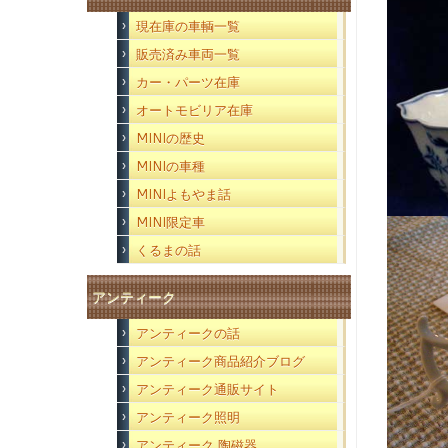
現在庫の車輌一覧
販売済み車両一覧
カー・パーツ在庫
オートモビリア在庫
MINIの歴史
MINIの車種
MINIよもやま話
MINI限定車
くるまの話
アンティーク
アンティークの話
アンティーク商品紹介ブログ
アンティーク通販サイト
アンティーク照明
アンティーク 陶磁器