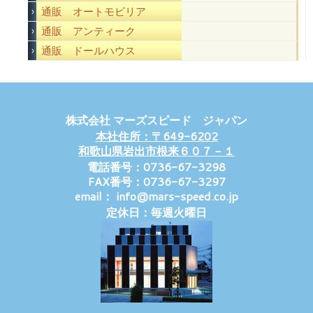
通販 オートモビリア
通販 アンティーク
通販 ドールハウス
株式会社 マーズスピード ジャパン
本社住所：〒649-6202
和歌山県岩出市根来６０７－１
電話番号：0736-67-3298
FAX番号：0736-67-3297
email： info@mars-speed.co.jp
定休日：毎週火曜日