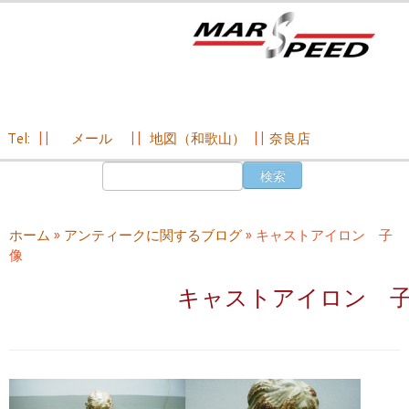
Tel:
||
メール
||
地図（和歌山）
||
奈良店
コ
検
ン
索:
テ
ン
ホーム
»
アンティークに関するブログ
»
キャストアイロン 子
ツ
像
へ
ス
キャストアイロン 
キ
ッ
プ