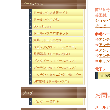
ドールハウス
商品番号
ドールハウス通販サイト
英国製。高
ドールハウスの話
ショッピ
そこで、
Dolls House
ドールハウス本体キット
参考ペー
⇒
アンテ
家具（ドールハウス）
⇒
アンテ
リビング小物（ドールハウス）
⇒
アンテ
照明器具（ドールハウス）
⇒
アンテ
ビスクドール（ドールハウス）
⇒
キャン
ガーデン小物（ドールハウス）
電子メー
キッチン・ダイニング小物（ドー
ルハウス）
DIY建材（ドールハウス）
ブログ
お問
ブログ 一筆啓上
メールア