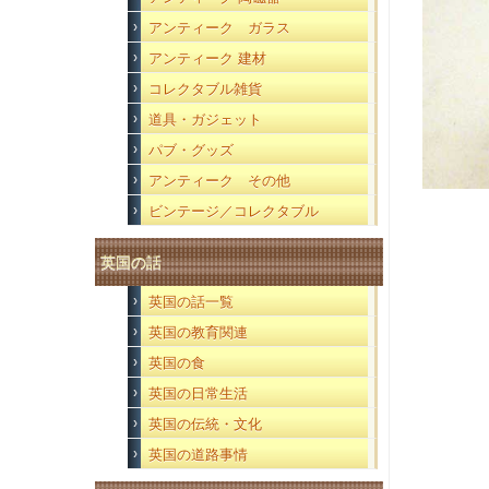
アンティーク ガラス
アンティーク 建材
コレクタブル雑貨
道具・ガジェット
パブ・グッズ
アンティーク その他
ビンテージ／コレクタブル
英国の話
英国の話一覧
英国の教育関連
英国の食
英国の日常生活
英国の伝統・文化
英国の道路事情