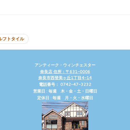
投稿ナビゲーシ
ルフトタイル
アンティーク・ウィンチェスター
奈良店 住所：〒631-0006
奈良市西登美ヶ丘1丁目4-14
電話番号： 0742-47-3232
営業日 : 毎週 木・金・土・日曜日
定休日 : 毎週 月・火・水曜日