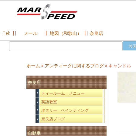
Tel:
||
メール
||
地図（和歌山）
||
奈良店
コ
検
ン
索:
テ
ン
ホーム
»
アンティークに関するブログ
»
キャンドル 
ツ
へ
奈良店
ス
キ
ティールーム メニュー
ッ
英語教室
プ
ポタリー ペインティング
奈良店ブログ
自動車