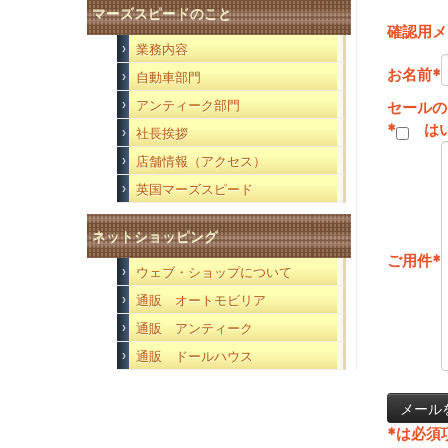
マーズスピードのこと
確認用メ
業務内容
お名前
*
自動車部門
アンティーク部門
セールの
*
は
社長挨拶
店舗情報（アクセス）
英国マーズスピード
ネットショッピング
ご用件
*
ウェブ・ショップについて
通販 オートモビリア
通販 アンティーク
通販 ドールハウス
*
は必須