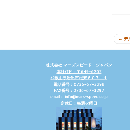
←
デ
株式会社 マーズスピード ジャパン
本社住所：〒649-6202
和歌山県岩出市根来６０７－１
電話番号：0736-67-3298
FAX番号：0736-67-3297
email： info@mars-speed.co.jp
定休日：毎週火曜日