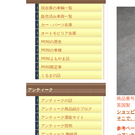
現在庫の車輌一覧
販売済み車両一覧
カー・パーツ在庫
オートモビリア在庫
MINIの歴史
MINIの車種
MINIよもやま話
MINI限定車
くるまの話
アンティーク
商品番号
アンティークの話
英国製
アンティーク商品紹介ブログ
ショッピ
アンティーク通販サイト
そこで、
アンティーク照明
参考ペー
アンティーク 陶磁器
⇒
アンテ