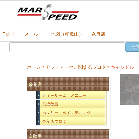
Tel:
||
メール
||
地図（和歌山）
||
奈良店
コ
検
ン
索:
テ
ン
ホーム
»
アンティークに関するブログ
»
キャンドル 
ツ
へ
奈良店
ス
キ
ティールーム メニュー
ッ
英語教室
プ
ポタリー ペインティング
奈良店ブログ
自動車