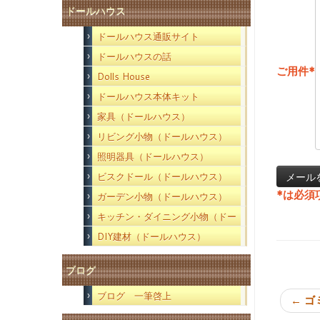
ドールハウス
ドールハウス通販サイト
ドールハウスの話
ご用件
*
Dolls House
ドールハウス本体キット
家具（ドールハウス）
リビング小物（ドールハウス）
照明器具（ドールハウス）
ビスクドール（ドールハウス）
*
は必須
ガーデン小物（ドールハウス）
キッチン・ダイニング小物（ドー
ルハウス）
DIY建材（ドールハウス）
ブログ
ブログ 一筆啓上
←
ゴ