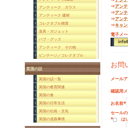
⇒
アンテ
アンティーク ガラス
⇒
アンテ
アンティーク 建材
⇒
アンテ
コレクタブル雑貨
⇒
キャン
道具・ガジェット
電子メー
パブ・グッズ
アンティーク その他
ビンテージ／コレクタブル
お問
英国の話
メールア
英国の話一覧
英国の教育関連
確認用メ
英国の食
お名前
*
英国の日常生活
英国の伝統・文化
セールの
*
は
英国の道路事情