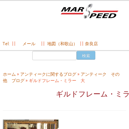
Tel:
||
メール
||
地図（和歌山）
||
奈良店
コ
検
ン
索:
テ
ン
ホーム
»
アンティークに関するブログ
»
アンティーク その
ツ
他 ブログ
»
ギルドフレーム・ミラー 大
へ
ス
ギルドフレーム・ミ
キ
ッ
プ