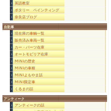
英語教室
ポタリー ペインティング
奈良店ブログ
自動車
現在庫の車輌一覧
販売済み車両一覧
カー・パーツ在庫
オートモビリア在庫
MINIの歴史
MINIの車種
MINIよもやま話
MINI限定車
くるまの話
アンティーク
アンティークの話