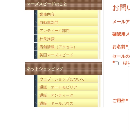
マーズスピードのこと
お問
業務内容
メールア
自動車部門
アンティーク部門
確認用メ
社長挨拶
お名前
*
店舗情報（アクセス）
英国マーズスピード
セールの
*
は
ネットショッピング
ウェブ・ショップについて
通販 オートモビリア
通販 アンティーク
ご用件
*
通販 ドールハウス