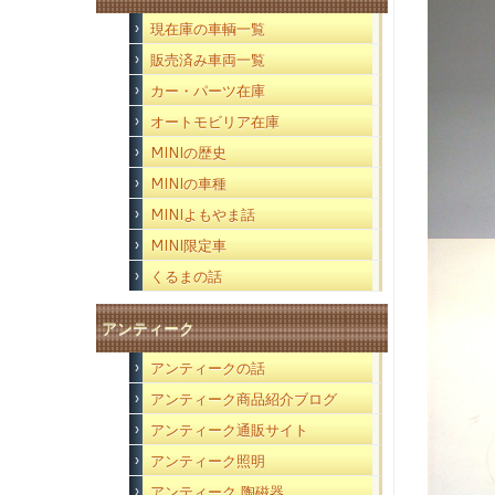
現在庫の車輌一覧
販売済み車両一覧
カー・パーツ在庫
オートモビリア在庫
MINIの歴史
MINIの車種
MINIよもやま話
MINI限定車
くるまの話
アンティーク
アンティークの話
アンティーク商品紹介ブログ
アンティーク通販サイト
アンティーク照明
アンティーク 陶磁器