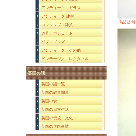
アンティーク ガラス
アンティーク 建材
商品番号
コレクタブル雑貨
道具・ガジェット
パブ・グッズ
アンティーク その他
ビンテージ／コレクタブル
英国の話
英国の話一覧
英国の教育関連
英国の食
英国の日常生活
英国の伝統・文化
英国の道路事情