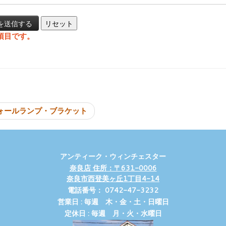
項目です。
投稿ナビゲーシ
ォールランプ・ブラケット
アンティーク・ウィンチェスター
奈良店 住所：〒631-0006
奈良市西登美ヶ丘1丁目4-14
電話番号： 0742-47-3232
営業日 : 毎週 木・金・土・日曜日
定休日 : 毎週 月・火・水曜日