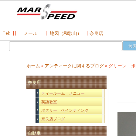
Tel:
||
メール
||
地図（和歌山）
||
奈良店
コ
検
ン
索:
テ
ン
ホーム
»
アンティークに関するブログ
»
グリーン 
ツ
へ
奈良店
ス
キ
ティールーム メニュー
ッ
英語教室
プ
ポタリー ペインティング
奈良店ブログ
自動車