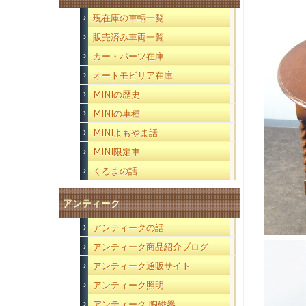
現在庫の車輌一覧
販売済み車両一覧
カー・パーツ在庫
オートモビリア在庫
MINIの歴史
MINIの車種
MINIよもやま話
MINI限定車
くるまの話
アンティーク
アンティークの話
アンティーク商品紹介ブログ
アンティーク通販サイト
アンティーク照明
アンティーク 陶磁器