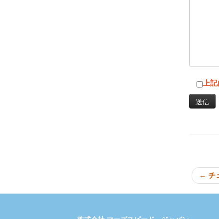
上記
←
チ