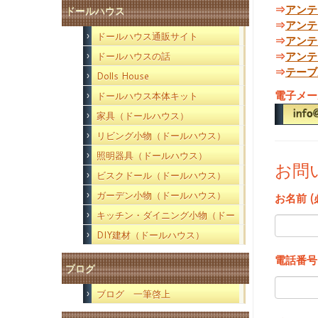
⇒
アンテ
ドールハウス
⇒
アンテ
ドールハウス通販サイト
⇒
アンテ
⇒
アンテ
ドールハウスの話
⇒
テーブ
Dolls House
電子メー
ドールハウス本体キット
家具（ドールハウス）
リビング小物（ドールハウス）
照明器具（ドールハウス）
お問
ビスクドール（ドールハウス）
ガーデン小物（ドールハウス）
お名前 (
キッチン・ダイニング小物（ドー
ルハウス）
DIY建材（ドールハウス）
電話番号
ブログ
ブログ 一筆啓上