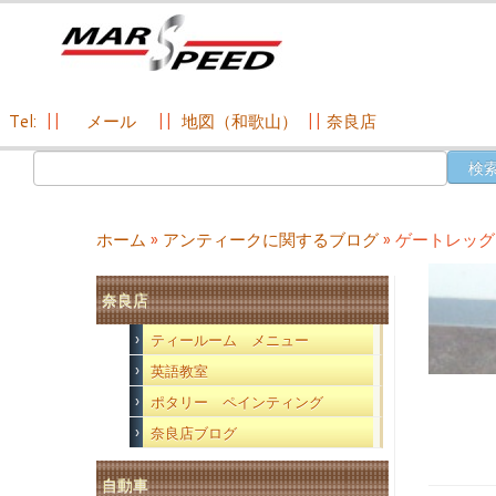
Tel:
||
メール
||
地図（和歌山）
||
奈良店
コ
検
ン
索:
テ
ン
ホーム
»
アンティークに関するブログ
»
ゲートレッグ
ツ
へ
奈良店
ス
キ
ティールーム メニュー
ッ
英語教室
プ
ポタリー ペインティング
奈良店ブログ
自動車