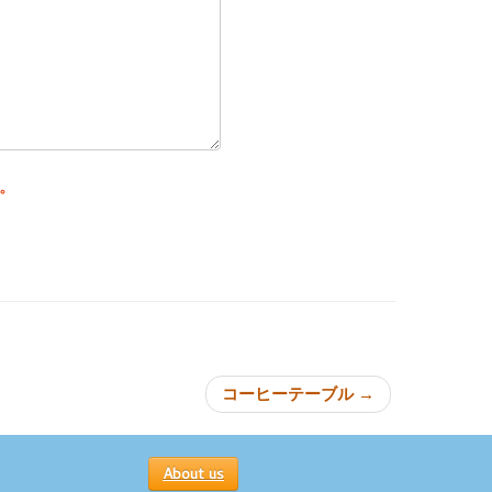
。
ョン
コーヒーテーブル
→
About us