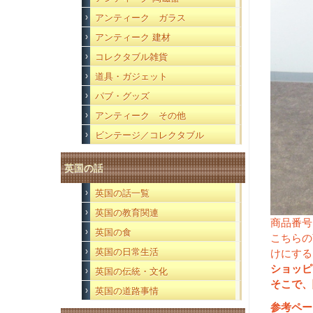
アンティーク ガラス
アンティーク 建材
コレクタブル雑貨
道具・ガジェット
パブ・グッズ
アンティーク その他
ビンテージ／コレクタブル
英国の話
英国の話一覧
英国の教育関連
商品番号
英国の食
こちらの
英国の日常生活
けにする
ショッピ
英国の伝統・文化
そこで、
英国の道路事情
参考ペー