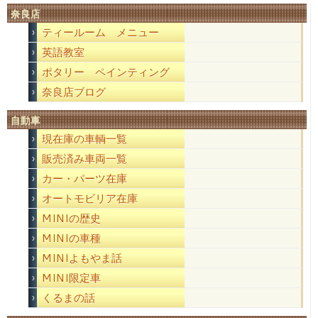
奈良店
ティールーム メニュー
英語教室
ポタリー ペインティング
奈良店ブログ
自動車
現在庫の車輌一覧
販売済み車両一覧
カー・パーツ在庫
オートモビリア在庫
MINIの歴史
MINIの車種
MINIよもやま話
MINI限定車
くるまの話