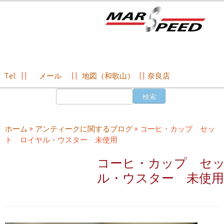
Tel:
||
メール
||
地図（和歌山）
||
奈良店
コ
検
ン
索:
テ
ン
ホーム
»
アンティークに関するブログ
»
コーヒ・カップ セッ
ツ
ト ロイヤル・ウスター 未使用
へ
ス
コーヒ・カップ セ
キ
ル・ウスター 未使
ッ
プ