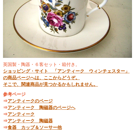
英国製・陶器・６客セット・箱付き。
ショッピング・サイト 「アンティーク ウィンチェスター」
の商品ページへは、ここからどうぞ。
そこで、関連商品が見つかるかもしれません。
参考ページ
⇒
アンティークのページ
⇒
アンティーク 陶磁器のページへ
⇒
アンティーク
⇒
アンティーク 陶磁器
⇒
食器 カップ＆ソーサー他