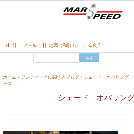
Tel:
||
メール
||
地図（和歌山）
||
奈良店
コ
検
ン
索:
テ
ン
ホーム
»
アンティークに関するブログ
»
シェード オパリング
ツ
ラス
へ
ス
シェード オパリン
キ
ッ
プ