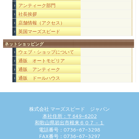
アンティーク部門
社長挨拶
店舗情報（アクセス）
英国マーズスピード
ネットショッピング
ウェブ・ショップについて
通販 オートモビリア
通販 アンティーク
通販 ドールハウス
株式会社 マーズスピード ジャパン
本社住所：〒649-6202
和歌山県岩出市根来６０７－１
電話番号：0736-67-3298
FAX番号：0736-67-3297