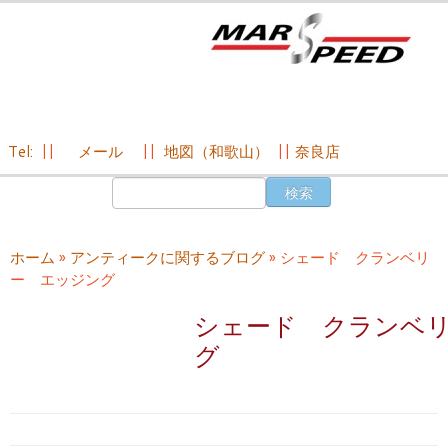
Tel:
||
メール
||
地図（和歌山）
||
奈良店
コ
検
ン
索:
テ
ン
ホーム
»
アンティークに関するブログ
»
シェード クランベリ
ツ
ー エッジング
へ
ス
シェード クランベ
キ
グ
ッ
プ