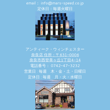
email： info@mars-speed.co.jp
定休日：毎週火曜日
アンティーク・ウィンチェスター
奈良店 住所：〒631-0006
奈良市西登美ヶ丘1丁目4-14
電話番号： 0742-47-3232
営業日 : 毎週 木・金・土・日曜日
定休日 : 毎週 月・火・水曜日