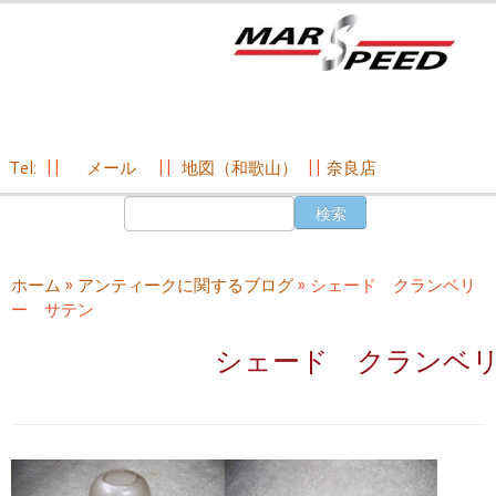
Tel:
||
メール
||
地図（和歌山）
||
奈良店
コ
検
ン
索:
テ
ン
ホーム
»
アンティークに関するブログ
»
シェード クランベリ
ツ
ー サテン
へ
ス
シェード クランベ
キ
ッ
プ