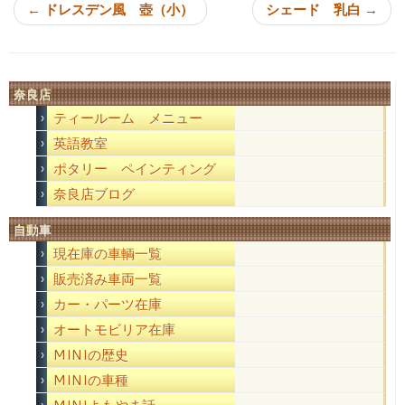
←
ドレスデン風 壺（小）
シェード 乳白
→
奈良店
ティールーム メニュー
英語教室
ポタリー ペインティング
奈良店ブログ
自動車
現在庫の車輌一覧
販売済み車両一覧
カー・パーツ在庫
オートモビリア在庫
MINIの歴史
MINIの車種