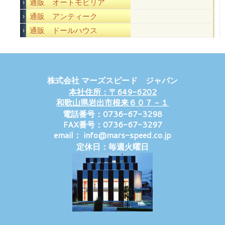
通販 オートモビリア
通販 アンティーク
通販 ドールハウス
株式会社 マーズスピード ジャパン
本社住所：〒649-6202
和歌山県岩出市根来６０７－１
電話番号：0736-67-3298
FAX番号：0736-67-3297
email： info@mars-speed.co.jp
定休日：毎週火曜日