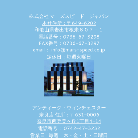
株式会社 マーズスピード ジャパン
本社住所：〒649-6202
和歌山県岩出市根来６０７－１
電話番号：0736-67-3298
FAX番号：0736-67-3297
email： info@mars-speed.co.jp
定休日：毎週火曜日
アンティーク・ウィンチェスター
奈良店 住所：〒631-0006
奈良市西登美ヶ丘1丁目4-14
電話番号： 0742-47-3232
営業日 : 毎週 木・金・土・日曜日