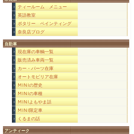
ティールーム メニュー
英語教室
ポタリー ペインティング
奈良店ブログ
自動車
現在庫の車輌一覧
販売済み車両一覧
カー・パーツ在庫
オートモビリア在庫
MINIの歴史
MINIの車種
MINIよもやま話
MINI限定車
くるまの話
アンティーク