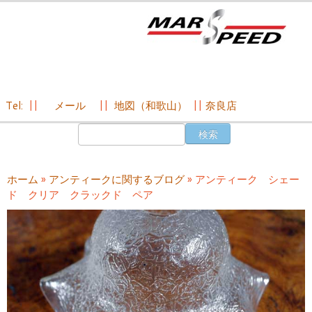
Tel:
||
メール
||
地図（和歌山）
||
奈良店
コ
検
ン
索:
テ
ン
ホーム
»
アンティークに関するブログ
»
アンティーク シェー
ツ
ド クリア クラックド ペア
へ
ス
キ
ッ
プ