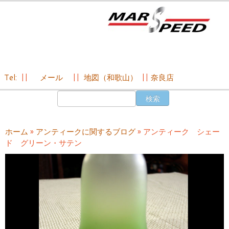
Tel:
||
メール
||
地図（和歌山）
||
奈良店
コ
検
ン
索:
テ
ン
ホーム
»
アンティークに関するブログ
»
アンティーク シェー
ツ
ド グリーン・サテン
へ
ス
キ
ッ
プ