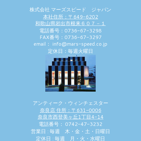
株式会社 マーズスピード ジャパン
本社住所：〒649-6202
和歌山県岩出市根来６０７－１
電話番号：0736-67-3298
FAX番号：0736-67-3297
email： info@mars-speed.co.jp
定休日：毎週火曜日
アンティーク・ウィンチェスター
奈良店 住所：〒631-0006
奈良市西登美ヶ丘1丁目4-14
電話番号： 0742-47-3232
営業日 : 毎週 木・金・土・日曜日
定休日 : 毎週 月・火・水曜日