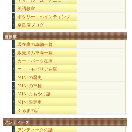
ティールーム メニュー
英語教室
ポタリー ペインティング
奈良店ブログ
自動車
現在庫の車輌一覧
販売済み車両一覧
カー・パーツ在庫
オートモビリア在庫
MINIの歴史
MINIの車種
MINIよもやま話
MINI限定車
くるまの話
アンティーク
アンティークの話