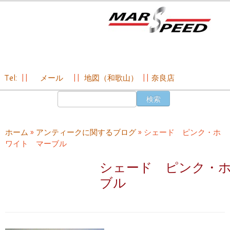
Tel:
||
メール
||
地図（和歌山）
||
奈良店
コ
検
ン
索:
テ
ン
ホーム
»
アンティークに関するブログ
»
シェード ピンク・ホ
ツ
ワイト マーブル
へ
ス
シェード ピンク・
キ
ブル
ッ
プ