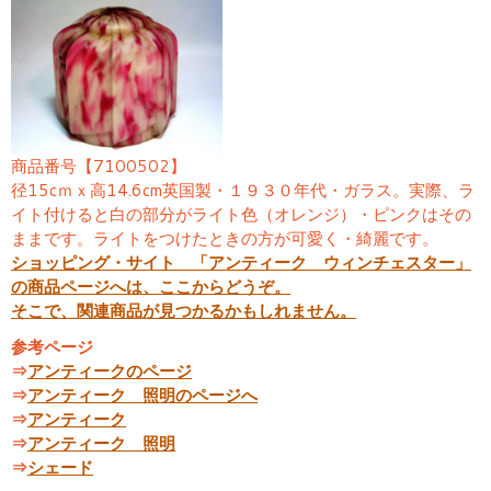
商品番号【7100502】
径15cｍｘ高14.6cm英国製・１９３０年代・ガラス。実際、ラ
イト付けると白の部分がライト色（オレンジ）・ピンクはその
ままです。ライトをつけたときの方が可愛く・綺麗です。
ショッピング・サイト 「アンティーク ウィンチェスター」
の商品ページへは、ここからどうぞ。
そこで、関連商品が見つかるかもしれません。
参考ページ
⇒
アンティークのページ
⇒
アンティーク 照明のページへ
⇒
アンティーク
⇒
アンティーク 照明
⇒
シェード