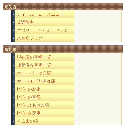
奈良店
ティールーム メニュー
英語教室
ポタリー ペインティング
奈良店ブログ
自動車
現在庫の車輌一覧
販売済み車両一覧
カー・パーツ在庫
オートモビリア在庫
MINIの歴史
MINIの車種
MINIよもやま話
MINI限定車
くるまの話