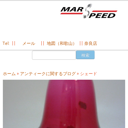
Tel:
||
メール
||
地図（和歌山）
||
奈良店
コ
検
ン
索:
テ
ン
ホーム
»
アンティークに関するブログ
»
シェード
ツ
へ
ス
キ
ッ
プ