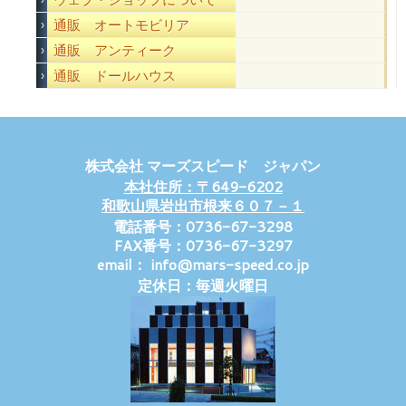
通販 オートモビリア
通販 アンティーク
通販 ドールハウス
株式会社 マーズスピード ジャパン
本社住所：〒649-6202
和歌山県岩出市根来６０７－１
電話番号：0736-67-3298
FAX番号：0736-67-3297
email： info@mars-speed.co.jp
定休日：毎週火曜日