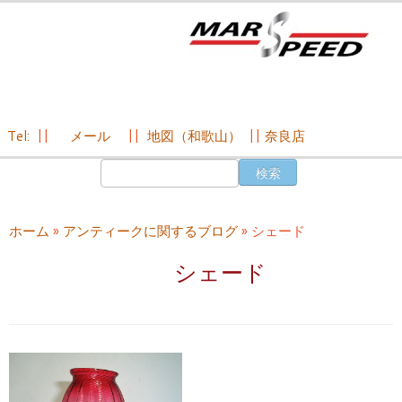
Tel:
||
メール
||
地図（和歌山）
||
奈良店
コ
検
ン
索:
テ
ン
ホーム
»
アンティークに関するブログ
»
シェード
ツ
へ
シェード
ス
キ
ッ
プ