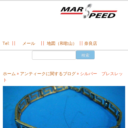
Tel:
||
メール
||
地図（和歌山）
||
奈良店
コ
検
ン
索:
テ
ン
ホーム
»
アンティークに関するブログ
»
シルバー ブレスレッ
ツ
ト
へ
ス
キ
ッ
プ