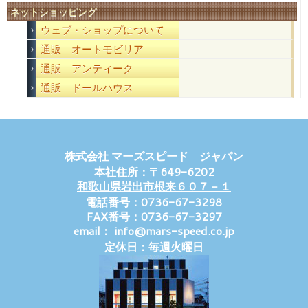
ネットショッピング
ウェブ・ショップについて
通販 オートモビリア
通販 アンティーク
通販 ドールハウス
株式会社 マーズスピード ジャパン
本社住所：〒649-6202
和歌山県岩出市根来６０７－１
電話番号：0736-67-3298
FAX番号：0736-67-3297
email： info@mars-speed.co.jp
定休日：毎週火曜日