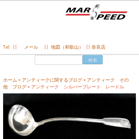
Tel:
||
メール
||
地図（和歌山）
||
奈良店
コ
検
ン
索:
テ
ン
ホーム
»
アンティークに関するブログ
»
アンティーク その
ツ
他 ブログ
»
アンティーク シルバープレート レードル
へ
ス
キ
ッ
プ