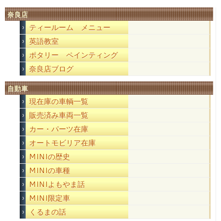
奈良店
ティールーム メニュー
英語教室
ポタリー ペインティング
奈良店ブログ
自動車
現在庫の車輌一覧
販売済み車両一覧
カー・パーツ在庫
オートモビリア在庫
MINIの歴史
MINIの車種
MINIよもやま話
MINI限定車
くるまの話