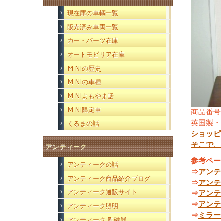
現在庫の車輌一覧
販売済み車両一覧
カー・パーツ在庫
オートモビリア在庫
MINIの歴史
MINIの車種
MINIよもやま話
MINI限定車
商品番号
英国製・
くるまの話
ショッピ
そこで、
アンティーク
参考ペー
アンティークの話
⇒
アンテ
アンティーク商品紹介ブログ
⇒
アンテ
アンティーク通販サイト
⇒
アンテ
⇒
アンテ
アンティーク照明
⇒
ミラー
アンティーク 陶磁器