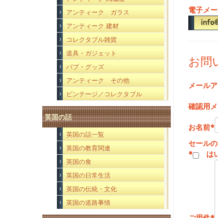
電子メー
アンティーク ガラス
アンティーク 建材
コレクタブル雑貨
道具・ガジェット
お問
パブ・グッズ
アンティーク その他
メールア
ビンテージ／コレクタブル
確認用メ
英国の話
お名前
*
英国の話一覧
セールの
英国の教育関連
*
は
英国の食
英国の日常生活
英国の伝統・文化
英国の道路事情
ご用件
*