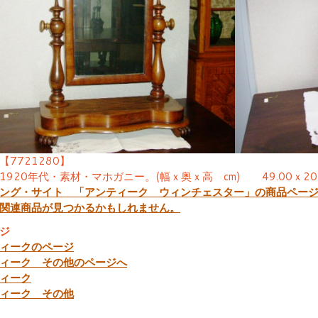
【7721280】
1920年代・素材・マホガニー。(幅ｘ奥ｘ高 cm) 49.00ｘ20.0
ング・サイト 「アンティーク ウィンチェスター」の商品ペー
関連商品が見つかるかもしれません。
ジ
ィークのページ
ィーク その他のページへ
ィーク
ィーク その他