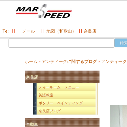
Tel:
||
メール
||
地図（和歌山）
||
奈良店
コ
検
ン
索:
テ
ン
ホーム
»
アンティークに関するブログ
»
アンティーク
ツ
へ
奈良店
ス
キ
ティールーム メニュー
ッ
英語教室
プ
ポタリー ペインティング
奈良店ブログ
自動車