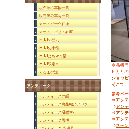
現在庫の車輌一覧
販売済み車両一覧
カー・パーツ在庫
オートモビリア在庫
MINIの歴史
MINIの車種
MINIよもやま話
MINI限定車
商品番号
ヒカリの
くるまの話
ショッピ
そこで、
アンティーク
参考ペー
アンティークの話
⇒
アンテ
アンティーク商品紹介ブログ
⇒
アンテ
アンティーク通販サイト
⇒
アンテ
⇒
アンテ
アンティーク照明
⇒
ステン
アンティーク 陶磁器