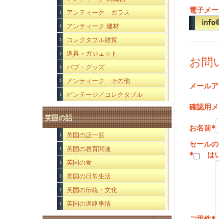
電子メー
アンティーク ガラス
アンティーク 建材
コレクタブル雑貨
道具・ガジェット
お問
パブ・グッズ
アンティーク その他
メールア
ビンテージ／コレクタブル
確認用メ
英国の話
お名前
*
英国の話一覧
セールの
英国の教育関連
*
は
英国の食
英国の日常生活
英国の伝統・文化
英国の道路事情
ご用件
*