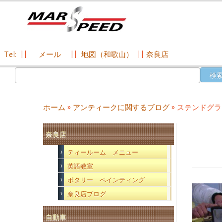
Tel:
||
メール
||
地図（和歌山）
||
奈良店
コ
検
ン
索:
テ
ン
ホーム
»
アンティークに関するブログ
»
ステンドグラ
ツ
へ
奈良店
ス
キ
ティールーム メニュー
ッ
英語教室
プ
ポタリー ペインティング
奈良店ブログ
自動車