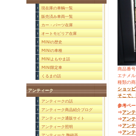
現在庫の車輌一覧
販売済み車両一覧
カー・パーツ在庫
オートモビリア在庫
MINIの歴史
MINIの車種
MINIよもやま話
MINI限定車
商品番号
エナメル
くるまの話
種類の商
ショッピ
アンティーク
そこで、
アンティークの話
参考ペー
アンティーク商品紹介ブログ
⇒
アンテ
アンティーク通販サイト
⇒
アンテ
⇒
アンテ
アンティーク照明
⇒
アンテ
アンティーク 陶磁器