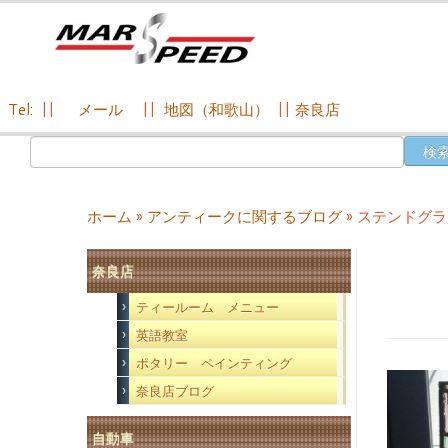
Tel:
||
メール
||
地図（和歌山）
||
奈良店
コ
検
ン
索:
テ
ン
ホーム
»
アンティークに関するブログ
»
ステンドグラ
ツ
へ
奈良店
ス
キ
ティールーム メニュー
ッ
英語教室
プ
ポタリー ペインティング
奈良店ブログ
自動車