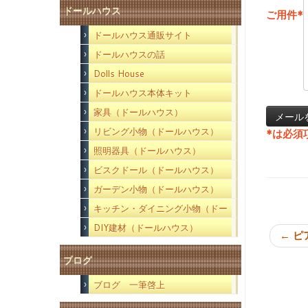
ドールハウス
ご用件
*
ドールハウス通販サイト
ドールハウスの話
Dolls House
ドールハウス本体キット
家具（ドールハウス）
リビング小物（ドールハウス）
*
は必須
照明器具（ドールハウス）
ビスクドール（ドールハウス）
ガーデン小物（ドールハウス）
キッチン・ダイニング小物（ドー
ルハウス）
DIY建材（ドールハウス）
←
ピ
ブログ
ブログ 一筆啓上