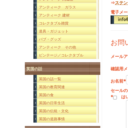
⇒
ステン
アンティーク ガラス
電子メー
アンティーク 建材
コレクタブル雑貨
道具・ガジェット
パブ・グッズ
お問
アンティーク その他
ビンテージ／コレクタブル
メールア
確認用メ
英国の話
英国の話一覧
お名前
*
英国の教育関連
セールの
英国の食
*
は
英国の日常生活
英国の伝統・文化
英国の道路事情