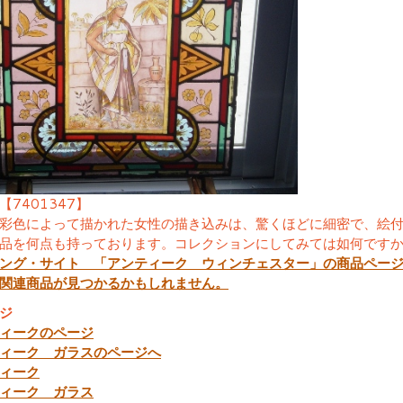
【7401347】
彩色によって描かれた女性の描き込みは、驚くほどに細密で、絵
品を何点も持っております。コレクションにしてみては如何です
ング・サイト 「アンティーク ウィンチェスター」の商品ペー
関連商品が見つかるかもしれません。
ジ
ィークのページ
ィーク ガラスのページへ
ィーク
ィーク ガラス