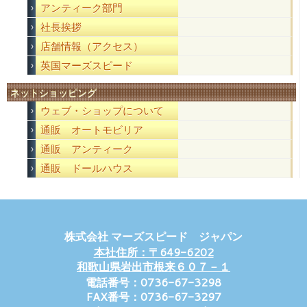
アンティーク部門
社長挨拶
店舗情報（アクセス）
英国マーズスピード
ネットショッピング
ウェブ・ショップについて
通販 オートモビリア
通販 アンティーク
通販 ドールハウス
株式会社 マーズスピード ジャパン
本社住所：〒649-6202
和歌山県岩出市根来６０７－１
電話番号：0736-67-3298
FAX番号：0736-67-3297