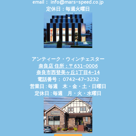
email： info@mars-speed.co.jp
定休日：毎週火曜日
アンティーク・ウィンチェスター
奈良店 住所：〒631-0006
奈良市西登美ヶ丘1丁目4-14
電話番号： 0742-47-3232
営業日 : 毎週 木・金・土・日曜日
定休日 : 毎週 月・火・水曜日