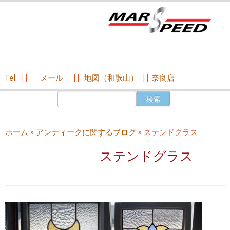
Tel:
||
メール
||
地図（和歌山）
||
奈良店
コ
検
ン
索:
テ
ン
ホーム
»
アンティークに関するブログ
»
ステンドグラス
ツ
へ
ステンドグラス
ス
キ
ッ
プ