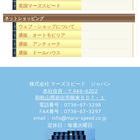
英国マーズスピード
ネットショッピング
ウェブ・ショップについて
通販 オートモビリア
通販 アンティーク
通販 ドールハウス
株式会社 マーズスピード ジャパン
本社住所：〒649-6202
和歌山県岩出市根来６０７－１
電話番号：0736-67-3298
FAX番号：0736-67-3297
email： info@mars-speed.co.jp
定休日：毎週火曜日