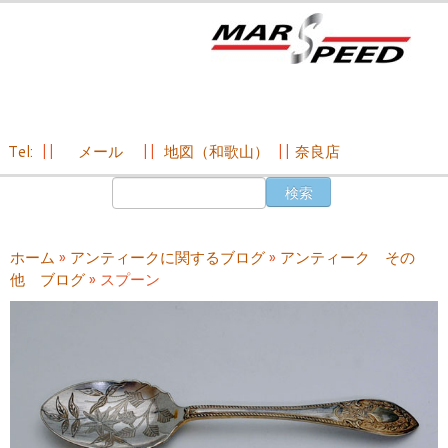
Tel:
||
メール
||
地図（和歌山）
||
奈良店
コ
検
ン
索:
テ
ン
ホーム
»
アンティークに関するブログ
»
アンティーク その
ツ
他 ブログ
»
スプーン
へ
ス
キ
ッ
プ