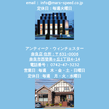
email： info@mars-speed.co.jp
定休日：毎週火曜日
アンティーク・ウィンチェスター
奈良店 住所：〒631-0006
奈良市西登美ヶ丘1丁目4-14
電話番号： 0742-47-3232
営業日 : 毎週 木・金・土・日曜日
定休日 : 毎週 月・火・水曜日