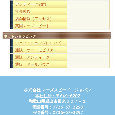
アンティーク部門
社長挨拶
店舗情報（アクセス）
英国マーズスピード
ネットショッピング
ウェブ・ショップについて
通販 オートモビリア
通販 アンティーク
通販 ドールハウス
株式会社 マーズスピード ジャパン
本社住所：〒649-6202
和歌山県岩出市根来６０７－１
電話番号：0736-67-3298
FAX番号：0736-67-3297