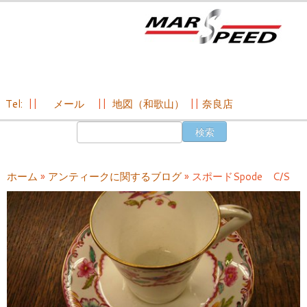
Tel:
||
メール
||
地図（和歌山）
||
奈良店
コ
検
ン
索:
テ
ン
ホーム
»
アンティークに関するブログ
»
スポードSpode C/S
ツ
へ
ス
キ
ッ
プ