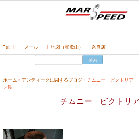
Tel:
||
メール
||
地図（和歌山）
||
奈良店
コ
検
ン
索:
テ
ン
ホーム
»
アンティークに関するブログ
»
チムニー ビクトリア
ツ
ン期
へ
ス
チムニー ビクトリ
キ
ッ
プ