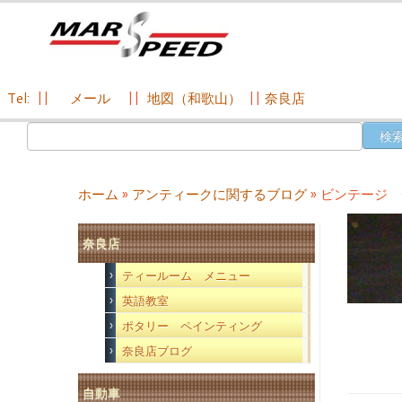
Tel:
||
メール
||
地図（和歌山）
||
奈良店
コ
検
ン
索:
テ
ン
ホーム
»
アンティークに関するブログ
»
ビンテージ 
ツ
へ
奈良店
ス
キ
ティールーム メニュー
ッ
英語教室
プ
ポタリー ペインティング
奈良店ブログ
自動車