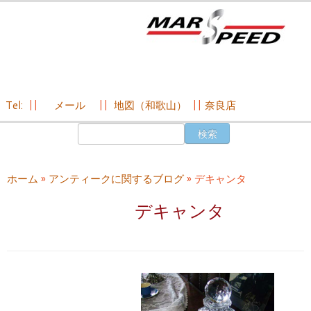
Tel:
||
メール
||
地図（和歌山）
||
奈良店
コ
検
ン
索:
テ
ン
ホーム
»
アンティークに関するブログ
»
デキャンタ
ツ
へ
デキャンタ
ス
キ
ッ
プ