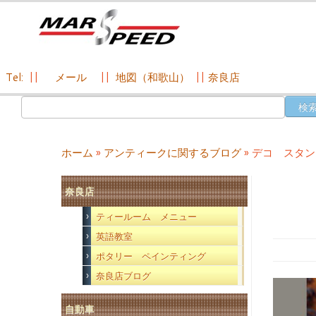
Tel:
||
メール
||
地図（和歌山）
||
奈良店
コ
検
ン
索:
テ
ン
ホーム
»
アンティークに関するブログ
»
デコ スタン
ツ
へ
奈良店
ス
キ
ティールーム メニュー
ッ
英語教室
プ
ポタリー ペインティング
奈良店ブログ
自動車