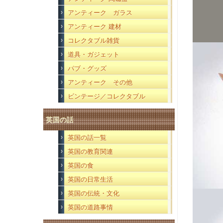
アンティーク ガラス
アンティーク 建材
コレクタブル雑貨
道具・ガジェット
パブ・グッズ
アンティーク その他
ビンテージ／コレクタブル
英国の話
英国の話一覧
英国の教育関連
英国の食
英国の日常生活
英国の伝統・文化
英国の道路事情