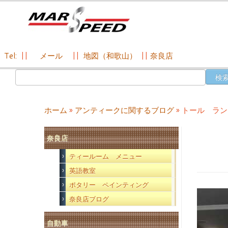
Tel:
||
メール
||
地図（和歌山）
||
奈良店
コ
検
ン
索:
テ
ン
ホーム
»
アンティークに関するブログ
»
トール ラン
ツ
へ
奈良店
ス
キ
ティールーム メニュー
ッ
英語教室
プ
ポタリー ペインティング
奈良店ブログ
自動車