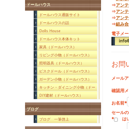
ドールハウス
⇒
アンテ
⇒
アンテ
ドールハウス通販サイト
⇒
アンテ
ドールハウスの話
⇒
組み合
Dolls House
電子メー
ドールハウス本体キット
家具（ドールハウス）
リビング小物（ドールハウス）
お問
照明器具（ドールハウス）
ビスクドール（ドールハウス）
メールア
ガーデン小物（ドールハウス）
キッチン・ダイニング小物（ドー
確認用メ
ルハウス）
DIY建材（ドールハウス）
お名前
*
ブログ
セールの
*
は
ブログ 一筆啓上