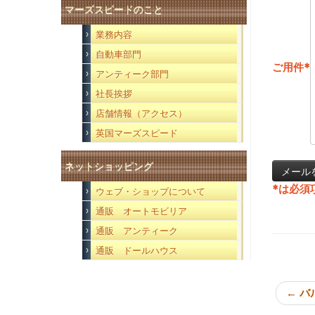
マーズスピードのこと
業務内容
自動車部門
ご用件
*
アンティーク部門
社長挨拶
店舗情報（アクセス）
英国マーズスピード
ネットショッピング
*
は必須
ウェブ・ショップについて
通販 オートモビリア
通販 アンティーク
通販 ドールハウス
←
バ