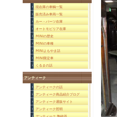
現在庫の車輌一覧
販売済み車両一覧
カー・パーツ在庫
オートモビリア在庫
MINIの歴史
MINIの車種
MINIよもやま話
MINI限定車
くるまの話
アンティーク
アンティークの話
アンティーク商品紹介ブログ
アンティーク通販サイト
アンティーク照明
アンティーク 陶磁器