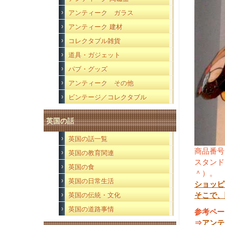
アンティーク ガラス
アンティーク 建材
コレクタブル雑貨
道具・ガジェット
パブ・グッズ
アンティーク その他
ビンテージ／コレクタブル
英国の話
英国の話一覧
商品番号
英国の教育関連
スタンド
英国の食
＾）。
英国の日常生活
ショッピ
そこで、
英国の伝統・文化
英国の道路事情
参考ペー
⇒
アンテ