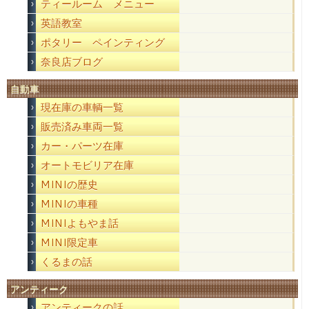
ティールーム メニュー
英語教室
ポタリー ペインティング
奈良店ブログ
自動車
現在庫の車輌一覧
販売済み車両一覧
カー・パーツ在庫
オートモビリア在庫
MINIの歴史
MINIの車種
MINIよもやま話
MINI限定車
くるまの話
アンティーク
アンティークの話