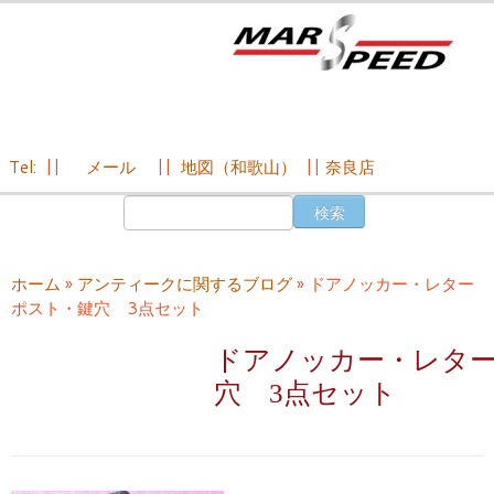
Tel:
||
メール
||
地図（和歌山）
||
奈良店
コ
検
ン
索:
テ
ン
ホーム
»
アンティークに関するブログ
»
ドアノッカー・レター
ツ
ポスト・鍵穴 3点セット
へ
ス
ドアノッカー・レタ
キ
穴 3点セット
ッ
プ