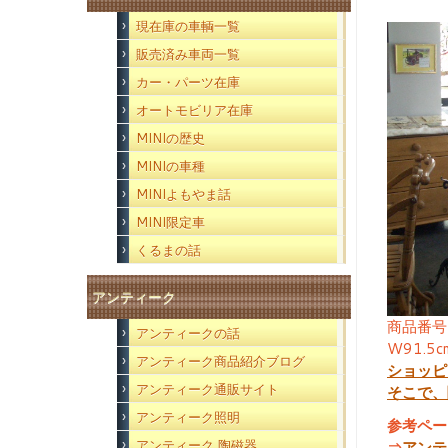
現在庫の車輌一覧
販売済み車両一覧
カー・パーツ在庫
オートモビリア在庫
MINIの歴史
MINIの車種
MINIよもやま話
MINI限定車
くるまの話
アンティーク
商品番号
アンティークの話
W91.5
アンティーク商品紹介ブログ
ショッピ
アンティーク通販サイト
そこで、
アンティーク照明
参考ペー
アンティーク 陶磁器
⇒
アンテ