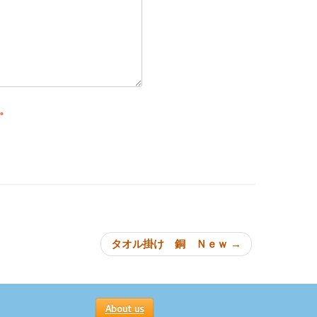
。
ョン
タオル掛け 銅 Ｎｅｗ
→
About us