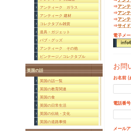
⇒
アンテ
アンティーク ガラス
⇒
アンテ
アンティーク 建材
⇒
アンテ
コレクタブル雑貨
⇒
サイド
道具・ガジェット
電子メー
パブ・グッズ
アンティーク その他
ビンテージ／コレクタブル
お問
英国の話
お名前 (
英国の話一覧
英国の教育関連
英国の食
電話番号
英国の日常生活
英国の伝統・文化
英国の道路事情
メールア