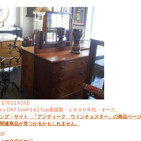
【7021916】
cmｘD47.5cmH142.5cm英国製・１９４０年代・オーク。
ング・サイト 「アンティーク ウィンチェスター」の商品ペー
関連商品が見つかるかもしれません。
ジ
ィークのページ