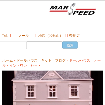
Tel:
||
メール
||
地図（和歌山）
||
奈良店
コ
検
ン
索:
テ
ン
ホーム
»
ドールハウス キット ブログ
»
ドールハウス オー
ツ
ル・イン・ワン セット
へ
ス
キ
ッ
プ