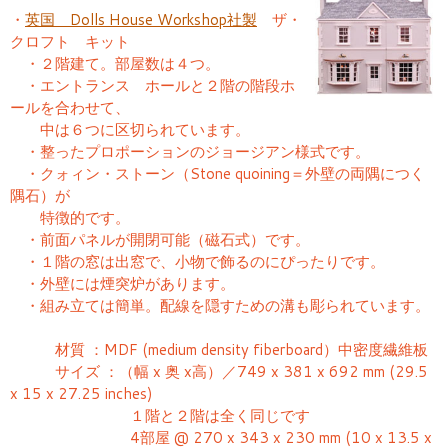
・
英国 Dolls House Workshop社製
ザ・
クロフト キット
・２階建て。部屋数は４つ。
・エントランス ホールと２階の階段ホ
ールを合わせて、
中は６つに区切られています。
・整ったプロポーションのジョージアン様式です。
・クォィン・ストーン（Stone quoining＝外壁の両隅につく
隅石）が
特徴的です。
・前面パネルが開閉可能（磁石式）です。
・１階の窓は出窓で、小物で飾るのにぴったりです。
・外壁には煙突炉があります。
・組み立ては簡単。配線を隠すための溝も彫られています。
材質 ：MDF (medium density fiberboard）中密度繊維板
サイズ ：（幅 x 奥 x高）／749 x 381 x 692 mm (29.5
x 15 x 27.25 inches)
１階と２階は全く同じです
4部屋 @ 270 x 343 x 230 mm (10 x 13.5 x