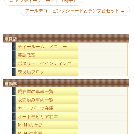
←
アンティーク チェア（椅子）
アールデコ ピンクシェードとランプ台セット
→
奈良店
ティールーム メニュー
英語教室
ポタリー ペインティング
奈良店ブログ
自動車
現在庫の車輌一覧
販売済み車両一覧
カー・パーツ在庫
オートモビリア在庫
MINIの歴史
MINIの車種