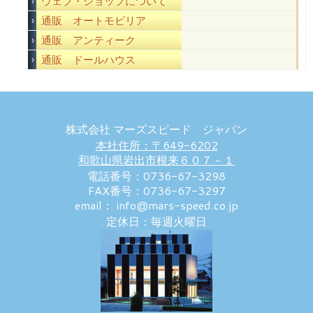
ウェブ・ショップについて
通販 オートモビリア
通販 アンティーク
通販 ドールハウス
株式会社 マーズスピード ジャパン
本社住所：〒649-6202
和歌山県岩出市根来６０７－１
電話番号：0736-67-3298
FAX番号：0736-67-3297
email： info@mars-speed.co.jp
定休日：毎週火曜日