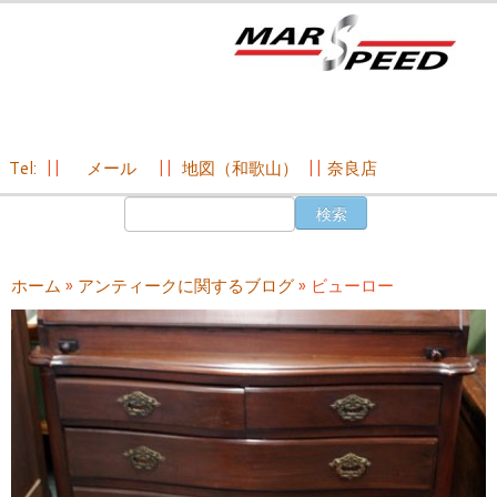
Tel:
||
メール
||
地図（和歌山）
||
奈良店
コ
検
ン
索:
テ
ン
ホーム
»
アンティークに関するブログ
»
ビューロー
ツ
へ
ス
キ
ッ
プ