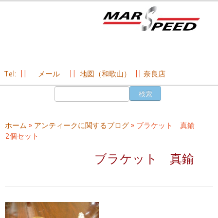
Tel:
||
メール
||
地図（和歌山）
||
奈良店
コ
検
ン
索:
テ
ン
ホーム
»
アンティークに関するブログ
»
ブラケット 真鍮
ツ
2個セット
へ
ス
ブラケット 真鍮 
キ
ッ
プ