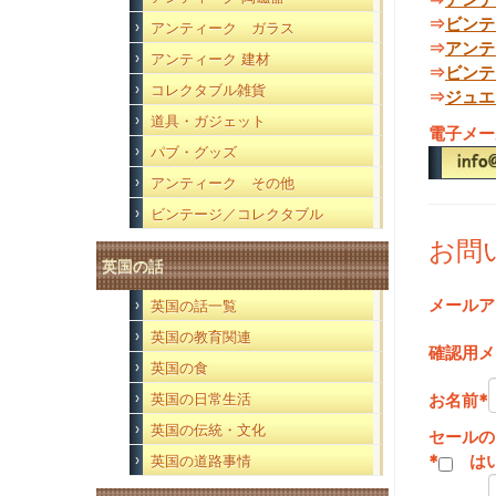
⇒
ビンテ
アンティーク ガラス
⇒
アンテ
アンティーク 建材
⇒
ビンテ
コレクタブル雑貨
⇒
ジュエ
道具・ガジェット
電子メー
パブ・グッズ
アンティーク その他
ビンテージ／コレクタブル
お問
英国の話
メールア
英国の話一覧
英国の教育関連
確認用メ
英国の食
お名前
*
英国の日常生活
英国の伝統・文化
セールの
*
は
英国の道路事情