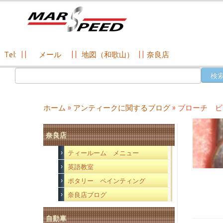
Tel:
||
メール
||
地図（和歌山）
||
奈良店
コ
検
ン
索:
テ
ン
ホーム
»
アンティークに関するブログ
»
ブローチ 
ツ
へ
奈良店
ス
キ
ティールーム メニュー
ッ
英語教室
プ
ポタリー ペインティング
奈良店ブログ
自動車