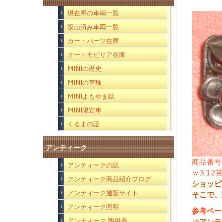
現在庫の車輌一覧
販売済み車両一覧
カー・パーツ在庫
オートモビリア在庫
MINIの歴史
MINIの車種
MINIよもやま話
MINI限定車
くるまの話
アンティーク
商品番号
アンティークの話
ｗ3.1
アンティーク商品紹介ブログ
ショッピ
アンティーク通販サイト
そこで、
アンティーク照明
参考ペー
アンティーク 陶磁器
⇒
アンテ