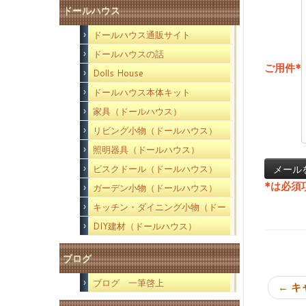
ドールハウス
ドールハウス通販サイト
ドールハウスの話
ご用件
*
Dolls House
ドールハウス本体キット
家具（ドールハウス）
リビング小物（ドールハウス）
照明器具（ドールハウス）
ビスクドール（ドールハウス）
*
は必須
ガーデン小物（ドールハウス）
キッチン・ダイニング小物（ドー
ルハウス）
DIY建材（ドールハウス）
ブログ
ブログ 一筆啓上
←
キ