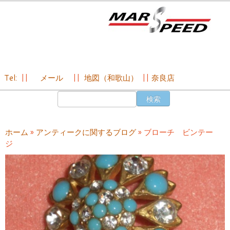
Tel:
||
メール
||
地図（和歌山）
||
奈良店
コ
検
ン
索:
テ
ン
ホーム
»
アンティークに関するブログ
»
ブローチ ビンテー
ツ
ジ
へ
ス
キ
ッ
プ