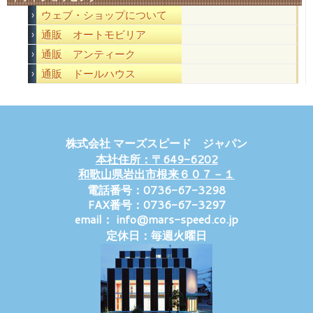
ウェブ・ショップについて
通販 オートモビリア
通販 アンティーク
通販 ドールハウス
株式会社 マーズスピード ジャパン
本社住所：〒649-6202
和歌山県岩出市根来６０７－１
電話番号：0736-67-3298
FAX番号：0736-67-3297
email： info@mars-speed.co.jp
定休日：毎週火曜日