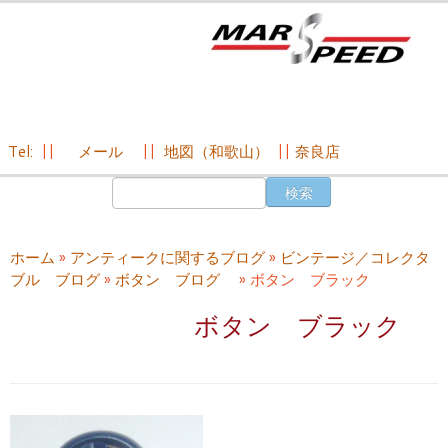
Tel:
||
メール
||
地図（和歌山）
||
奈良店
コ
検
ン
索:
テ
ン
ホーム
»
アンティークに関するブログ
»
ビンテージ／コレクタ
ツ
ブル ブログ
»
ボタン ブログ
»
ボタン ブラック
へ
ス
ボタン ブラック
キ
ッ
プ