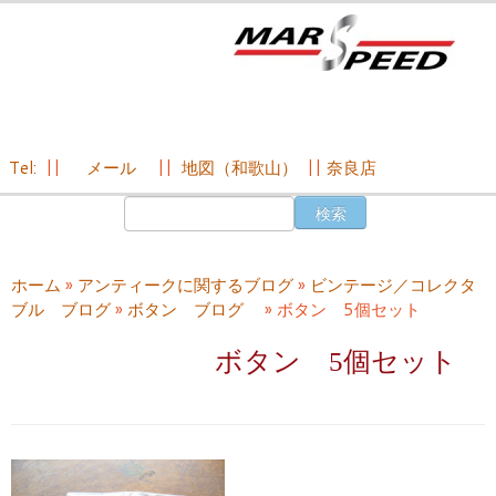
Tel:
||
メール
||
地図（和歌山）
||
奈良店
コ
検
ン
索:
テ
ン
ホーム
»
アンティークに関するブログ
»
ビンテージ／コレクタ
ツ
ブル ブログ
»
ボタン ブログ
»
ボタン 5個セット
へ
ス
ボタン 5個セット
キ
ッ
プ